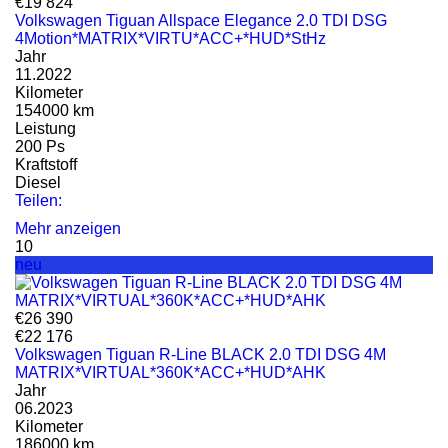
€19 824
Volkswagen Tiguan Allspace Elegance 2.0 TDI DSG
4Motion*MATRIX*VIRTU*ACC+*HUD*StHz
Jahr
11.2022
Kilometer
154000 km
Leistung
200 Ps
Kraftstoff
Diesel
Teilen:
Mehr anzeigen
10
neu
€26 390
€22 176
Volkswagen Tiguan R-Line BLACK 2.0 TDI DSG 4M
MATRIX*VIRTUAL*360K*ACC+*HUD*AHK
Jahr
06.2023
Kilometer
186000 km