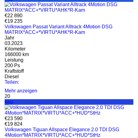
€22 890
€19 235
Volkswagen Passat Variant Alltrack 4Motion DSG
MATRIX*ACC+*VIRTU*AHK*R-Kam
Jahr
03.2023
Kilometer
166000 km
Leistung
200 Ps
Kraftstoff
Diesel
Teilen:
Mehr anzeigen
20
neu
€23 590
€19 824
Volkswagen Tiguan Allspace Elegance 2.0 TDI DSG
4Motion*MATRIX*VIRTU*ACC+*HUD*StHz