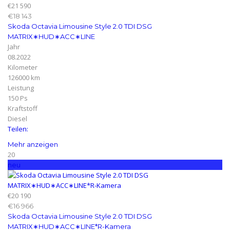
€21 590
€18 143
Skoda Octavia Limousine Style 2.0 TDI DSG
MATRIX∗HUD∗ACC∗LINE
Jahr
08.2022
Kilometer
126000 km
Leistung
150 Ps
Kraftstoff
Diesel
Teilen:
Mehr anzeigen
20
neu
€20 190
€16 966
Skoda Octavia Limousine Style 2.0 TDI DSG
MATRIX∗HUD∗ACC∗LINE*R-Kamera