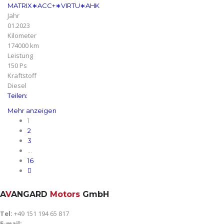
MATRIX∗ACC+∗VIRTU∗AHK
Jahr
01.2023
Kilometer
174000 km
Leistung
150 Ps
Kraftstoff
Diesel
Teilen:
Mehr anzeigen
1
2
3
…
16
A
V
ANGARD
Motors
GmbH
Tel:
+49 151 194 65 817
E-mail: