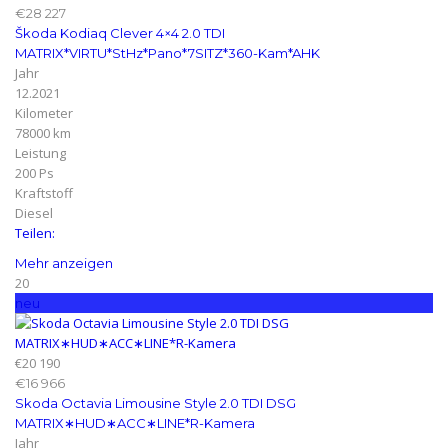
€28 227
Škoda Kodiaq Clever 4×4 2.0 TDI
MATRIX*VIRTU*StHz*Pano*7SITZ*360-Kam*AHK
Jahr
12.2021
Kilometer
78000 km
Leistung
200 Ps
Kraftstoff
Diesel
Teilen:
Mehr anzeigen
20
neu
€20 190
€16 966
Skoda Octavia Limousine Style 2.0 TDI DSG
MATRIX∗HUD∗ACC∗LINE*R-Kamera
Jahr