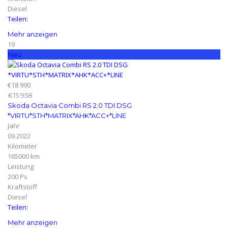
Diesel
Teilen:
Mehr anzeigen
19
Neu
€18 990
€15 958
Skoda Octavia Combi RS 2.0 TDI DSG
*VIRTU*STH*MATRIX*AHK*ACC+*LINE
Jahr
09.2022
Kilometer
165000 km
Leistung
200 Ps
Kraftstoff
Diesel
Teilen:
Mehr anzeigen