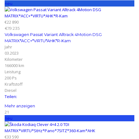
neu
€22 890
€19 235
Volkswagen Passat Variant Alltrack 4Motion DSG
MATRIX*ACC+*VIRTU*AHK*R-Kam
Jahr
03.2023
Kilometer
166000 km
Leistung
200 Ps
Kraftstoff
Diesel
Teilen:
Mehr anzeigen
21
neu
€33 590