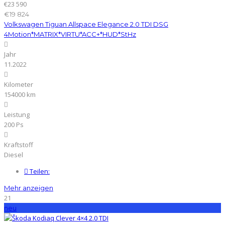
€23 590
€19 824
Volkswagen Tiguan Allspace Elegance 2.0 TDI DSG
4Motion*MATRIX*VIRTU*ACC+*HUD*StHz
Jahr
11.2022
Kilometer
154000 km
Leistung
200 Ps
Kraftstoff
Diesel
Teilen:
Mehr anzeigen
21
neu