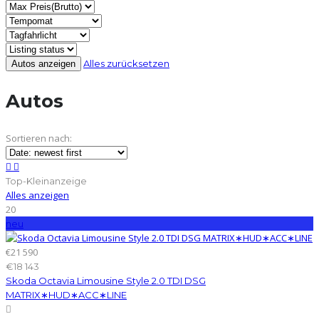
Alles zurücksetzen
Autos
Sortieren nach:
Top-Kleinanzeige
Alles anzeigen
20
neu
€21 590
€18 143
Skoda Octavia Limousine Style 2.0 TDI DSG
MATRIX∗HUD∗ACC∗LINE