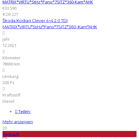
€33 590
€28 227
Škoda Kodiaq Clever 4×4 2.0 TDI
MATRIX*VIRTU*StHz*Pano*7SITZ*360-Kam*AHK
Jahr
12.2021
Kilometer
78000 km
Leistung
200 Ps
Kraftstoff
Diesel
Teilen:
Mehr anzeigen
20
Verkauft