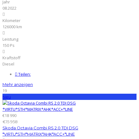
Jahr
08.2022
Kilometer
126000 km
Leistung
150 Ps
Kraftstoff
Diesel
Teilen:
Mehr anzeigen
19
Neu
€18 990
€15 958
Skoda Octavia Combi RS 2.0 TDI DSG
*VIRTU*STH*MATRIX*AHK*ACC+*LINE