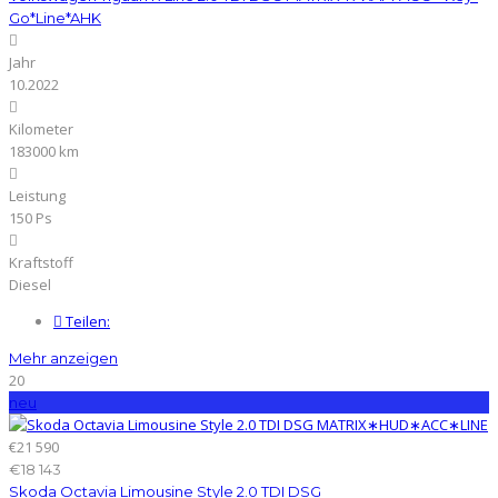
Go*Line*AHK
Jahr
10.2022
Kilometer
183000 km
Leistung
150 Ps
Kraftstoff
Diesel
Teilen:
Mehr anzeigen
20
neu
€21 590
€18 143
Skoda Octavia Limousine Style 2.0 TDI DSG