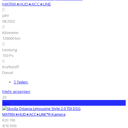
MATRIX∗HUD∗ACC∗LINE
Jahr
08.2022
Kilometer
126000 km
Leistung
150 Ps
Kraftstoff
Diesel
Teilen:
Mehr anzeigen
20
neu
€20 190
€16 966