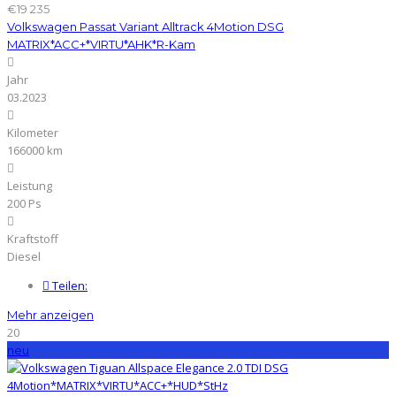
€19 235
Volkswagen Passat Variant Alltrack 4Motion DSG
MATRIX*ACC+*VIRTU*AHK*R-Kam
Jahr
03.2023
Kilometer
166000 km
Leistung
200 Ps
Kraftstoff
Diesel
Teilen:
Mehr anzeigen
20
neu