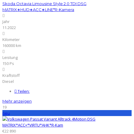
Skoda Octavia Limousine Style 2.0 TDI DSG
MATRIX∗HUD∗ACC∗LINE*R-Kamera
Jahr
11.2022
Kilometer
160000 km
Leistung
150 Ps
Kraftstoff
Diesel
Teilen:
Mehr anzeigen
19
neu
€22 890