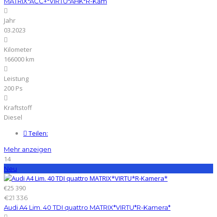
MATRIX*ACC+*VIRTU*AHK*R-Kam
Jahr
03.2023
Kilometer
166000 km
Leistung
200 Ps
Kraftstoff
Diesel
Teilen:
Mehr anzeigen
14
Neu
€25 390
€21 336
Audi A4 Lim. 40 TDI quattro MATRIX*VIRTU*R-Kamera*