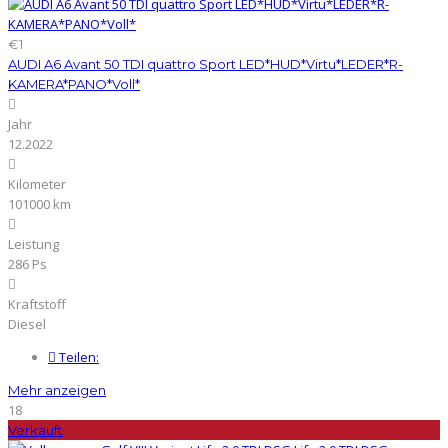
€1
AUDI A6 Avant 50 TDI quattro Sport LED*HUD*Virtu*LEDER*R-
KAMERA*PANO*Voll*
Jahr
12.2022
Kilometer
101000 km
Leistung
286 Ps
Kraftstoff
Diesel
Teilen:
Mehr anzeigen
18
Verkauft