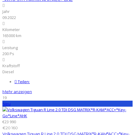
Jahr
09.2022
Kilometer
165000 km
Leistung
200 Ps
Kraftstoff
Diesel
Teilen:
Mehr anzeigen
19
Neu
€23 990
€20 160
Volkswagen Tiguan R Line 2.0 TDI DSG MATRIX*R-KAM*ACC+*Key-