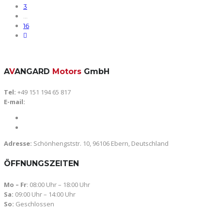
3
…
16
A
V
ANGARD
Motors
GmbH
Tel:
+49 151 194 65 817
E-mail:
avangard-motors@gmx.de
info@avangard-motors.de
Adresse:
Schönhengststr. 10, 96106 Ebern, Deutschland
ÖFFNUNGSZEITEN
Mo – Fr
: 08:00 Uhr – 18:00 Uhr
Sa:
09:00 Uhr – 14:00 Uhr
So:
Geschlossen