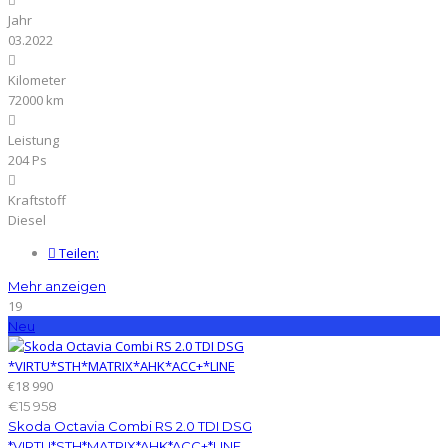
Jahr
03.2022
Kilometer
72000 km
Leistung
204 Ps
Kraftstoff
Diesel
Teilen:
Mehr anzeigen
19
Neu
€18 990
€15 958
Skoda Octavia Combi RS 2.0 TDI DSG
*VIRTU*STH*MATRIX*AHK*ACC+*LINE