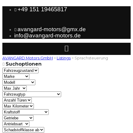
+49 151 19465817
avangard-motors@gmx.de
info@avangard-motors.de
AVANGARD Motors GmbH
>
Listings
>
Sprachsteuerung
Suchoptionen