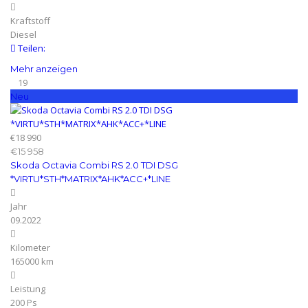
Kraftstoff
Diesel
Teilen:
Mehr anzeigen
19
Neu
€18 990
€15 958
Skoda Octavia Combi RS 2.0 TDI DSG
*VIRTU*STH*MATRIX*AHK*ACC+*LINE
Jahr
09.2022
Kilometer
165000 km
Leistung
200 Ps