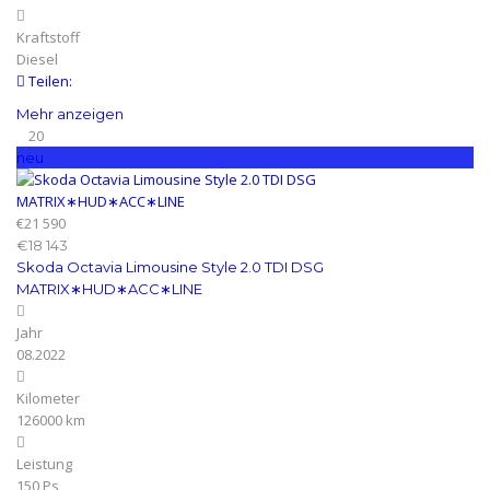
Kraftstoff
Diesel
Teilen:
Mehr anzeigen
20
neu
€21 590
€18 143
Skoda Octavia Limousine Style 2.0 TDI DSG
MATRIX∗HUD∗ACC∗LINE
Jahr
08.2022
Kilometer
126000 km
Leistung
150 Ps