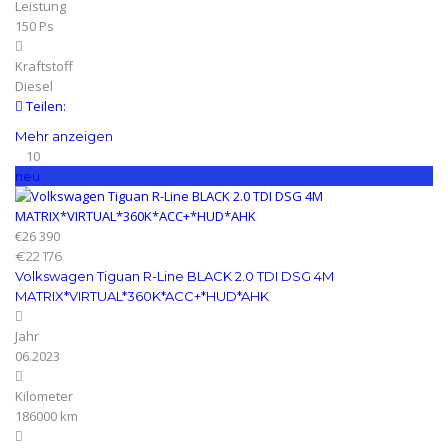
Leistung
150 Ps
Kraftstoff
Diesel
Teilen:
Mehr anzeigen
10
neu
€26 390
€22 176
Volkswagen Tiguan R-Line BLACK 2.0 TDI DSG 4M
MATRIX*VIRTUAL*360K*ACC+*HUD*AHK
Jahr
06.2023
Kilometer
186000 km