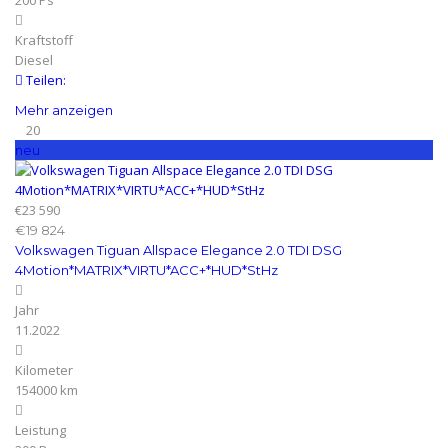
200 Ps
Kraftstoff
Diesel
Teilen:
Mehr anzeigen
20
neu
€23 590
€19 824
Volkswagen Tiguan Allspace Elegance 2.0 TDI DSG
4Motion*MATRIX*VIRTU*ACC+*HUD*StHz
Jahr
11.2022
Kilometer
154000 km
Leistung