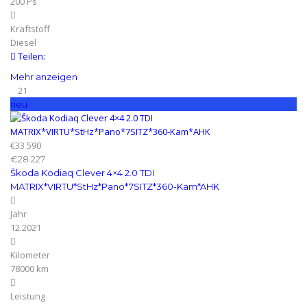
200 Ps
Kraftstoff
Diesel
Teilen:
Mehr anzeigen
21
neu
€33 590
€28 227
Škoda Kodiaq Clever 4×4 2.0 TDI
MATRIX*VIRTU*StHz*Pano*7SITZ*360-Kam*AHK
Jahr
12.2021
Kilometer
78000 km
Leistung