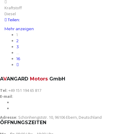
Kraftstoff
Diesel
Teilen:
Mehr anzeigen
1
2
3
…
16
A
V
ANGARD
Motors
GmbH
Tel:
+49 151 194 65 817
E-mail:
avangard-motors@gmx.de
info@avangard-motors.de
Adresse:
Schönhengststr. 10, 96106 Ebern, Deutschland
ÖFFNUNGSZEITEN