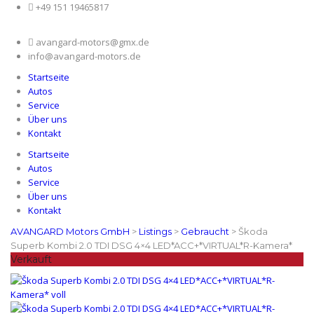
+49 151 19465817
avangard-motors@gmx.de
info@avangard-motors.de
Startseite
Autos
Service
Über uns
Kontakt
Startseite
Autos
Service
Über uns
Kontakt
AVANGARD Motors GmbH
>
Listings
>
Gebraucht
>
Škoda
Superb Kombi 2.0 TDI DSG 4×4 LED*ACC+*VIRTUAL*R-Kamera*
Verkauft