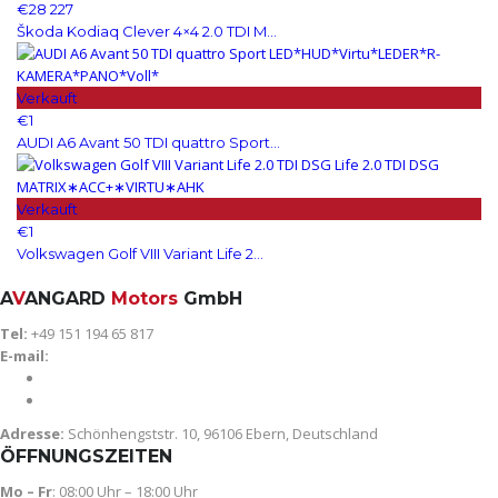
€28 227
Škoda Kodiaq Clever 4×4 2.0 TDI M...
Verkauft
€1
AUDI A6 Avant 50 TDI quattro Sport...
Verkauft
€1
Volkswagen Golf VIII Variant Life 2...
A
V
ANGARD
Motors
GmbH
Tel:
+49 151 194 65 817
E-mail:
avangard-motors@gmx.de
info@avangard-motors.de
Adresse:
Schönhengststr. 10, 96106 Ebern, Deutschland
ÖFFNUNGSZEITEN
Mo – Fr
: 08:00 Uhr – 18:00 Uhr