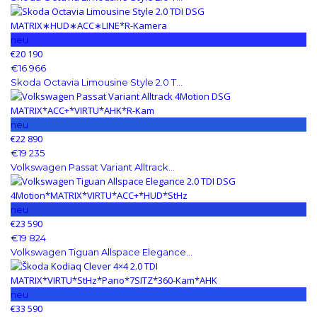
neu
€20 190
€16 966
Skoda Octavia Limousine Style 2.0 T...
neu
€22 890
€19 235
Volkswagen Passat Variant Alltrack...
neu
€23 590
€19 824
Volkswagen Tiguan Allspace Elegance...
neu
€33 590