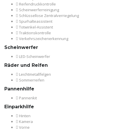
Reifendruckkontrolle
Scheinwerferreinigung
Schlüssellose Zentralverriegelung
Spurhalteassistent
Totwinkel-Assistent
Traktionskontrolle
Verkehrszeichenerkennung
Scheinwerfer
LED-Scheinwerfer
Räder und Reifen
Leichtmetallfelgen
Sommerreifen
Pannenhilfe
Pannenkit
Einparkhilfe
Hinten
Kamera
Vorne