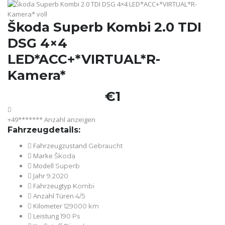
Škoda Superb Kombi 2.0 TDI
DSG 4×4
LED*ACC+*VIRTUAL*R-
Kamera*
€1
+49*******
Anzahl anzeigen
Fahrzeugdetails:
Fahrzeugzustand
Gebraucht
Marke
Škoda
Modell
Superb
Jahr
9.2020
Fahrzeugtyp
Kombi
Anzahl Türen
4/5
Kilometer
129000 km
Leistung
190 Ps