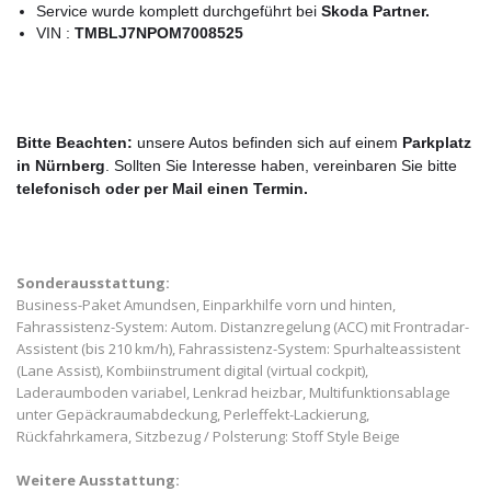
Service wurde komplett durchgeführt bei
Skoda
Partner.
VIN :
TMBLJ7NPOM7008525
Bitte Beachten:
unsere Autos befinden sich auf einem
Parkplatz
in Nürnberg
.
Sollten Sie Interesse haben, vereinbaren Sie bitte
telefonisch oder per Mail einen Termin.
Sonderausstattung:
Business-Paket Amundsen, Einparkhilfe vorn und hinten,
Fahrassistenz-System: Autom. Distanzregelung (ACC) mit Frontradar-
Assistent (bis 210 km/h), Fahrassistenz-System: Spurhalteassistent
(Lane Assist), Kombiinstrument digital (virtual cockpit),
Laderaumboden variabel, Lenkrad heizbar, Multifunktionsablage
unter Gepäckraumabdeckung, Perleffekt-Lackierung,
Rückfahrkamera, Sitzbezug / Polsterung: Stoff Style Beige
Weitere Ausstattung: