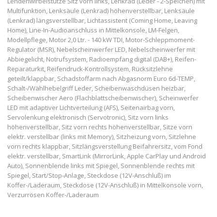
Lendenwirbelstütze Sitz vorn links, Lenkrad (Leder - 2-Speichen) mit
Multifunktion, Lenksäule (Lenkrad) höhenverstellbar, Lenksäule
(Lenkrad) längsverstellbar, Lichtassistent (Coming Home, Leaving
Home), Line-In-Audioanschluss in Mittelkonsole, LM-Felgen,
Modellpflege, Motor 2,0 Ltr. - 140 kW TDI, Motor-Schleppmoment-
Regulator (MSR), Nebelscheinwerfer LED, Nebelscheinwerfer mit
Abbiegelicht, Notrufsystem, Radioempfang digital (DAB+), Reifen-
Reparaturkit, Reifendruck-Kontrollsystem, Rücksitzlehne
geteilt/klappbar, Schadstoffarm nach Abgasnorm Euro 6d-TEMP,
Schalt-/Wählhebelgriff Leder, Scheibenwaschdüsen heizbar,
Scheibenwischer Aero (Flachblattscheibenwischer), Scheinwerfer
LED mit adaptiver Lichtverteilung (AFS), Seitenairbag vorn,
Servolenkung elektronisch (Servotronic), Sitz vorn links
höhenverstellbar, Sitz vorn rechts höhenverstellbar, Sitze vorn
elektr. verstellbar (links mit Memory), Sitzheizung vorn, Sitzlehne
vorn rechts klappbar, Sitzlängsverstellung Beifahrersitz, vom Fond
elektr. verstellbar, SmartLink (MirrorLink, Apple CarPlay und Android
Auto), Sonnenblende links mit Spiegel, Sonnenblende rechts mit
Spiegel, Start/Stop-Anlage, Steckdose (12V-Anschluß) im
Koffer-/Laderaum, Steckdose (12V-Anschluß) in Mittelkonsole vorn,
Verzurrösen Koffer-/Laderaum