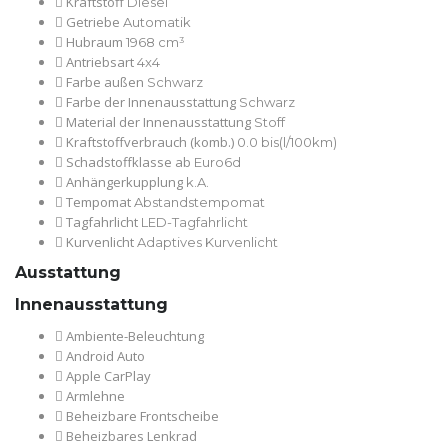
Kraftstoff
Diesel
Getriebe
Automatik
Hubraum
1968 cm³
Antriebsart
4x4
Farbe außen
Schwarz
Farbe der Innenausstattung
Schwarz
Material der Innenausstattung
Stoff
Kraftstoffverbrauch (komb.)
0.0 bis(l/100km)
Schadstoffklasse ab
Euro6d
Anhängerkupplung
k.A.
Tempomat
Abstandstempomat
Tagfahrlicht
LED-Tagfahrlicht
Kurvenlicht
Adaptives Kurvenlicht
Ausstattung
Innenausstattung
Ambiente-Beleuchtung
Android Auto
Apple CarPlay
Armlehne
Beheizbare Frontscheibe
Beheizbares Lenkrad