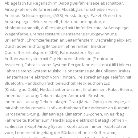
Ablagefach für Regenschirm, Airbag Beifahrerseite abschaltbar,
Airbag Fahrer-/Beifahrerseite, Akustikglas Türscheiben vorn,
Antriebs-Schlupfregelung (ASR), Ausstattungs-Paket: Green tec,
Außenspiegel elektr. verstell-, heiz- und anklappbar, mit
Abblendautomatik, Außenspiegel mit Umfeldleuchte, Außenspiegel
Wagenfarbe, Bremsassistent, Bremsenergierückgewinnung,
Brillenfach, Chromzierleisten an Seitenfenstern, Dachreling eloxiert,
Durchladeeinrichtung (Mittelarmlehne hinten), Elektron.
Querdifferentialsperre (XDS), Fahrassistenz-System:
Auffahrwarnsystem mit City-Notbremsfunktion (Frontradar-
Assistent), Fahrassistenz-System: Berganfahr-Assistent (Hill-Holder),
Fahrassistenz-System: Multikollisionsbremse (Multi Collision Brake),
Fensterheber elektrisch vorn + hinten, Freisprechanlage Telefon mit
Bluetooth, Handschuhfach beleuchtet, Heckleuchten LED
(Kristallglas-Optik), Heckscheibenwischer, Infotainment-Paket Bolero,
Innenausstattung: Dekoreinlagen Anthrazit - Brushed,
Innenausstattung: Dekoreinlagen Grau (Metall-Optik), Innenspiegel
mit Abblendautomatik, Isofix-Aufnahmen für Kindersitz an Rücksitz,
Karosserie: 5-türig, Klimaanlage Climatronic 2-Zonen, Knieairbag
Fahrerseite, Kofferraum / Heckklappe elektrisch betätigt (öffnen +
schliessen), Kopf-Airbag-System, Kopfstützen hinten, Kopfstützen
vorn, Lehnenentriegelung der Rücksitzlehne im Kofferraum,