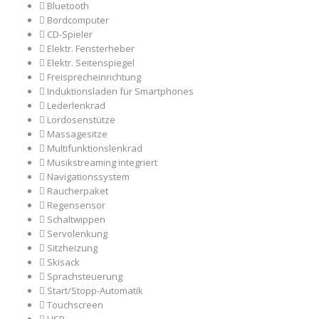
Bluetooth
Bordcomputer
CD-Spieler
Elektr. Fensterheber
Elektr. Seitenspiegel
Freisprecheinrichtung
Induktionsladen für Smartphones
Lederlenkrad
Lordosenstütze
Massagesitze
Multifunktionslenkrad
Musikstreaming integriert
Navigationssystem
Raucherpaket
Regensensor
Schaltwippen
Servolenkung
Sitzheizung
Skisack
Sprachsteuerung
Start/Stopp-Automatik
Touchscreen