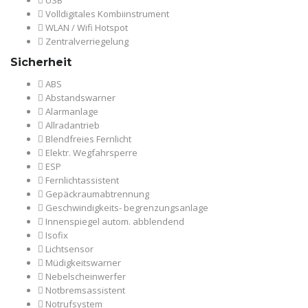
USB
Volldigitales Kombiinstrument
WLAN / Wifi Hotspot
Zentralverriegelung
Sicherheit
ABS
Abstandswarner
Alarmanlage
Allradantrieb
Blendfreies Fernlicht
Elektr. Wegfahrsperre
ESP
Fernlichtassistent
Gepäckraumabtrennung
Geschwindigkeits- begrenzungsanlage
Innenspiegel autom. abblendend
Isofix
Lichtsensor
Müdigkeitswarner
Nebelscheinwerfer
Notbremsassistent
Notrufsystem