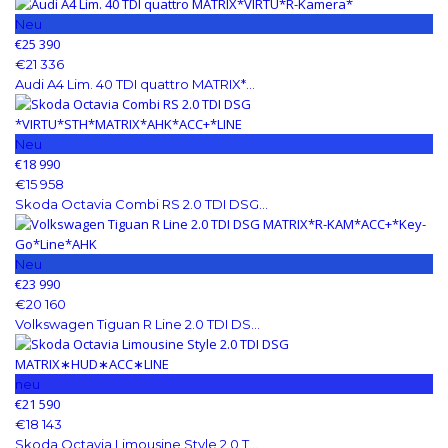
Neu
€25 390
€21 336
Audi A4 Lim. 40 TDI quattro MATRIX*...
Neu
€18 990
€15 958
Skoda Octavia Combi RS 2.0 TDI DSG...
Neu
€23 990
€20 160
Volkswagen Tiguan R Line 2.0 TDI DS...
neu
€21 590
€18 143
Skoda Octavia Limousine Style 2.0 T...