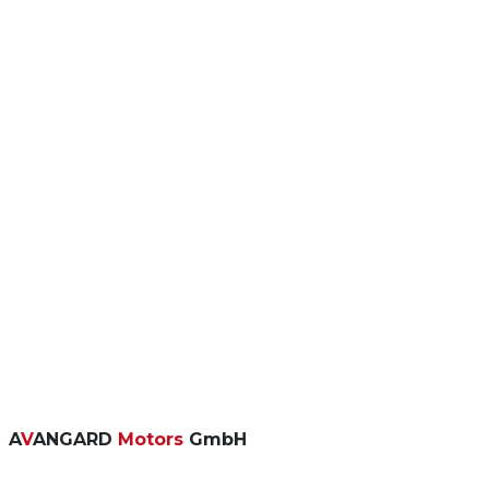
A
V
ANGARD
Motors
GmbH